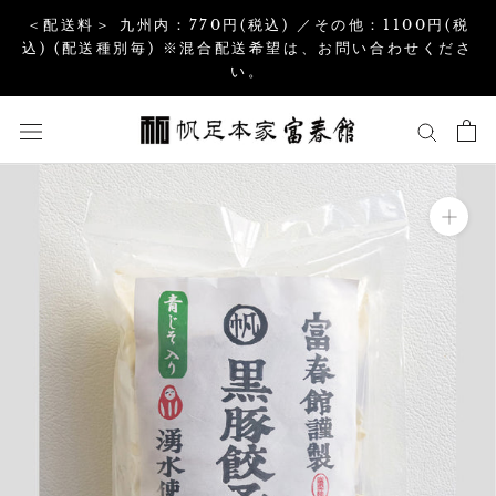
コ
＜配送料＞ 九州内：770円(税込) ／その他：1100円(税
ン
込) (配送種別毎) ※混合配送希望は、お問い合わせくださ
い。
テ
ン
ツ
を
ス
キ
ッ
プ
す
る