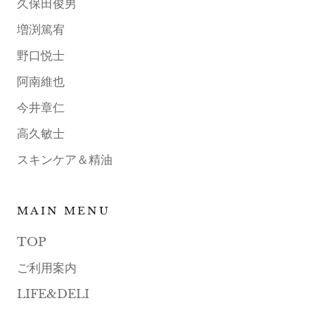
久保田俊男
増渕篤宥
野口悦士
阿南維也
今井章仁
高久敏士
スキンケア＆精油
MAIN MENU
TOP
ご利用案内
LIFE&DELI