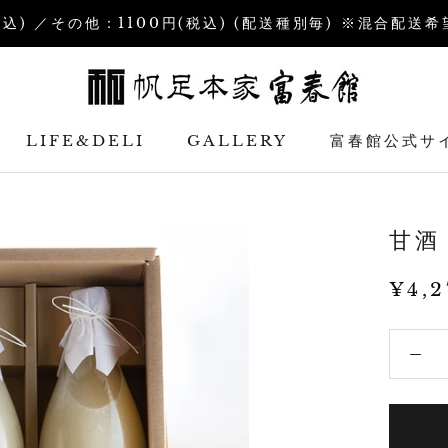
税込) ／その他：1100円(税込) (配送種別毎) ※混合配
LIFE&DELI
GALLERY
富春館公式サ
富春館公式サ
甘酒
¥4,2