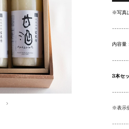
※写真
-------
内容量：
-------
3本セ
-------
※表示
-------