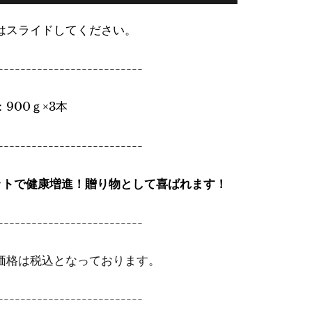
はスライドしてください。
--------------------------
900ｇ×3本
--------------------------
ットで健康増進！贈り物として喜ばれます！
--------------------------
価格は税込となっております。
--------------------------