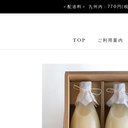
コ
＜配送料＞ 九州内：770円(
ン
テ
ン
ツ
TOP
ご利用案内
を
TOP
ス
キ
ッ
プ
す
る