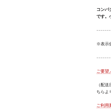
コンパ
です。
-------
※表示
-------
ご要望
（配送
ちらよ
ご利用