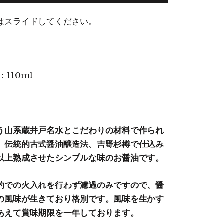
はスライドしてください。
--------------------------
110ml
--------------------------
う山系蔵井戸名水とこだわりの材料で作られ
。伝統的古式醤油醸造法、吉野杉樽で仕込み
以上熟成させたシンプルな味のお醤油です。
的での火入れを行わず濾過のみですので、醤
の風味が生きており格別です。風味を生かす
あえて賞味期限を一年しております。