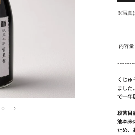
※写真
-------
内容量：
-------
くじゅ
ました
で一年
殺菌目
油本来
ため、