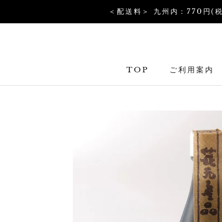
コ
＜配送料＞ 九州内：770円(
ン
テ
ン
ツ
TOP
ご利用案内
を
TOP
ス
キ
ッ
プ
す
る