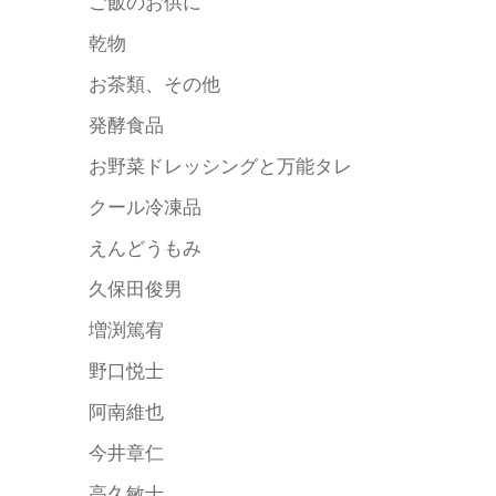
ご飯のお供に
乾物
お茶類、その他
発酵食品
お野菜ドレッシングと万能タレ
クール冷凍品
えんどうもみ
久保田俊男
増渕篤宥
野口悦士
阿南維也
今井章仁
高久敏士