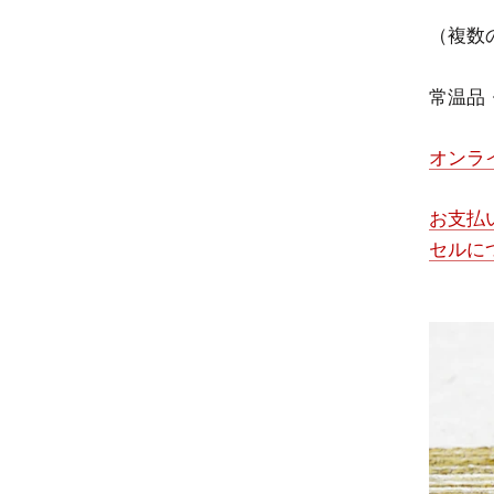
（複数
常温品
オンラ
お支払
セルに