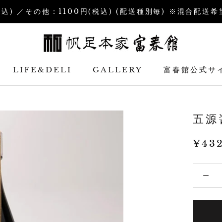
税込) ／その他：1100円(税込) (配送種別毎) ※混合配
LIFE&DELI
GALLERY
富春館公式サ
富春館公式サ
五源
¥43