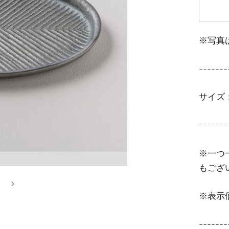
※写真
-------
サイズ：1
-------
※一つ
もござ
※表示
-------