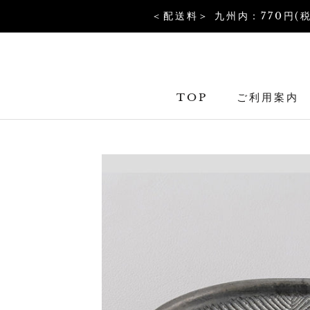
コ
＜配送料＞ 九州内：770円(
ン
テ
ン
ツ
TOP
ご利用案内
を
TOP
ス
キ
ッ
プ
す
る