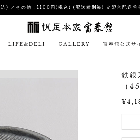
税込) ／その他：1100円(税込) (配送種別毎) ※混合配
LIFE&DELI
GALLERY
富春館公式サ
富春館公式サ
鉄銀
（4
¥4,1