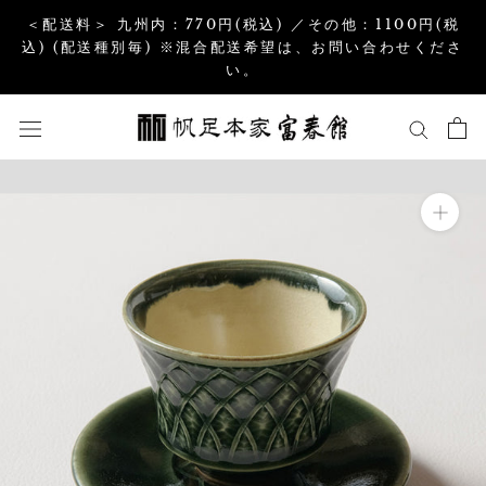
コ
＜配送料＞ 九州内：770円(税込) ／その他：1100円(税
ン
込) (配送種別毎) ※混合配送希望は、お問い合わせくださ
い。
テ
ン
ツ
を
ス
キ
ッ
プ
す
る