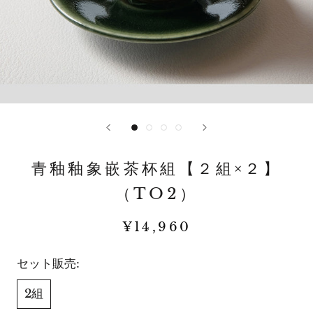
青釉釉象嵌茶杯組【２組×２】
（TO2）
¥14,960
セット販売:
2組